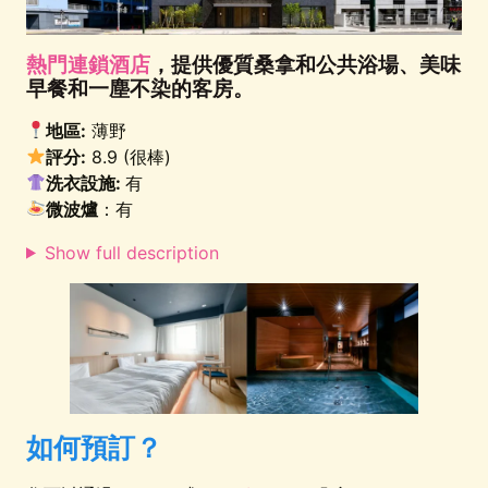
熱門連鎖酒店
，提供優質桑拿和公共浴場、美味
早餐和一塵不染的客房。
地區:
薄野
評分:
8.9 (很棒)
洗衣設施:
有
微波爐
：有
Show full description
如何預訂？