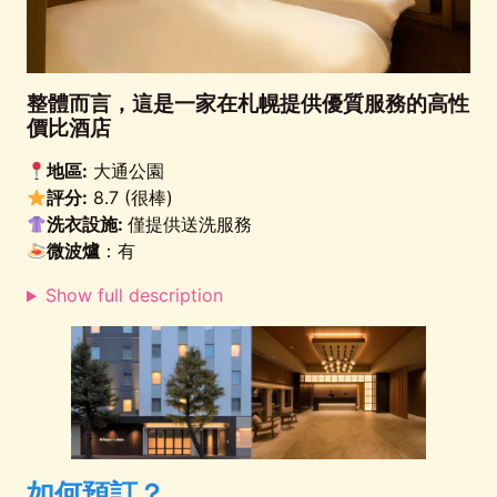
整體而言，這是一家在札幌提供優質服務的高性
價比酒店
地區:
大通公園
評分:
8.7 (很棒)
洗衣設施:
僅提供送洗服務
微波爐
：有
Show full description
如何預訂？