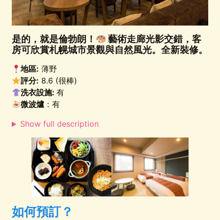
是的，就是倫勃朗！
藝術走廊光影交錯，客
房可欣賞札幌城市景觀與自然風光。全新裝修。
地區:
薄野
評分:
8.6 (很棒)
洗衣設施:
有
微波爐
：有
Show full description
如何預訂？