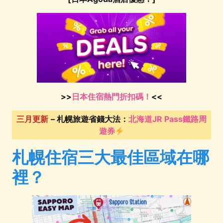
>>
日本住宿熱門折扣碼！
<<
三月更新
– 札幌旅遊省錢大法：
北海道JR Pass鐵路周
遊券
札幌住宿三大最佳區域在哪
裡？