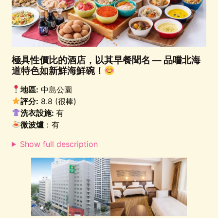
極具性價比的酒店，以其早餐聞名 — 品嚐北海
道特色如新鮮海鮮碗！
地區:
中島公園
評分:
8.8 (很棒)
洗衣設施:
有
微波爐
：有
Show full description