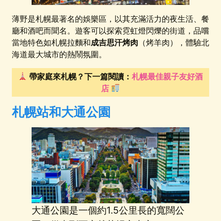
薄野是札幌最著名的娛樂區，以其充滿活力的夜生活、餐
廳和酒吧而聞名。遊客可以探索霓虹燈閃爍的街道，品嚐
當地特色如札幌拉麵和
成吉思汗烤肉
（烤羊肉），體驗北
海道最大城市的熱鬧氛圍。
帶家庭來札幌？下一篇閱讀：
札幌最佳親子友好酒
店
札幌站和大通公園
大通公園是一個約1.5公里長的寬闊公