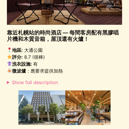
靠近札幌站的時尚酒店 — 每間客房配有黑膠唱
片機和木質音箱，屋頂還有火爐！
地區:
大通公園
評分:
8.7 (很棒)
洗衣設施:
有
微波爐
：應要求提供加熱
Show full description