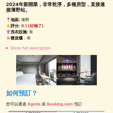
2024年新開業，非常乾淨，多種房型，直接連
接薄野站。
地區:
薄野
評分:
9.1 (好極了)
洗衣設施:
有
微波爐
：有
Show full description
如何預訂？
您可以通過
Agoda
或
Booking.com
預訂