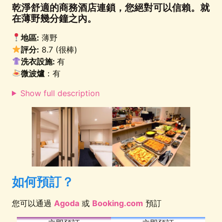
乾淨舒適的商務酒店連鎖，您絕對可以信賴。就
在薄野幾分鐘之內。
地區:
薄野
評分:
8.7 (很棒)
洗衣設施:
有
微波爐
：有
Show full description
如何預訂？
您可以通過
Agoda
或
Booking.com
預訂