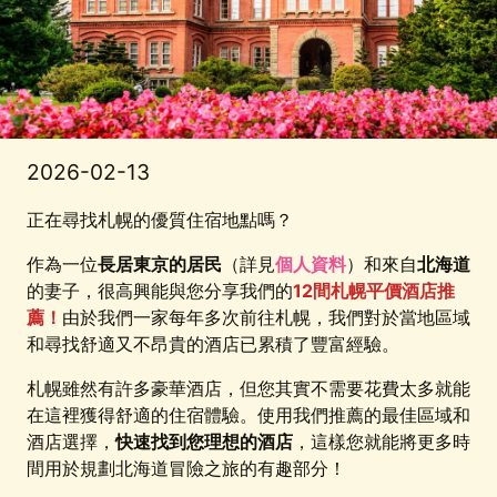
2026-02-13
正在尋找札幌的優質住宿地點嗎？
作為一位
長居東京的居民
（詳見
個人資料
）和來自
北海道
的妻子，很高興能與您分享我們的
12間札幌平價酒店推
薦！
由於我們一家每年多次前往札幌，我們對於當地區域
和尋找舒適又不昂貴的酒店已累積了豐富經驗。
札幌雖然有許多豪華酒店，但您其實不需要花費太多就能
在這裡獲得舒適的住宿體驗。使用我們推薦的最佳區域和
酒店選擇，
快速找到您理想的酒店
，這樣您就能將更多時
間用於規劃北海道冒險之旅的有趣部分！