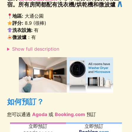
宿。所有房間都配有洗衣機/烘乾機和微波爐
地區:
大通公園
評分:
8.9 (很棒)
洗衣設施:
有
微波爐
：有
Show full description
如何預訂？
您可以通過
Agoda
或
Booking.com
預訂
立即預訂
立即預訂