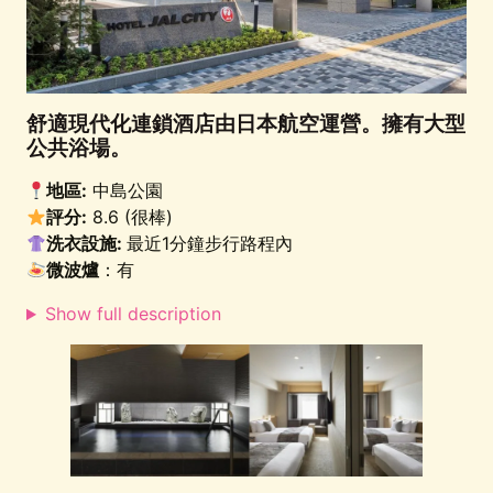
舒適現代化連鎖酒店由日本航空運營。擁有大型
公共浴場。
地區:
中島公園
評分:
8.6 (很棒)
洗衣設施:
最近1分鐘步行路程內
微波爐
：有
Show full description